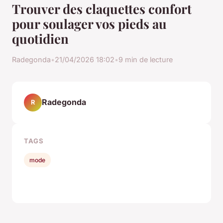
Trouver des claquettes confort
pour soulager vos pieds au
quotidien
Radegonda
•
21/04/2026 18:02
•
9 min de lecture
Radegonda
R
TAGS
mode