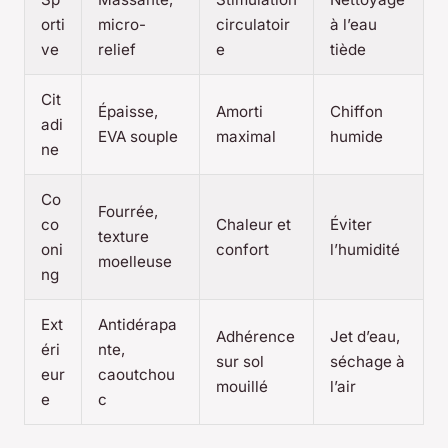
orti
micro-
circulatoir
à l’eau
ve
relief
e
tiède
Cit
Épaisse,
Amorti
Chiffon
adi
EVA souple
maximal
humide
ne
Co
Fourrée,
co
Chaleur et
Éviter
texture
oni
confort
l’humidité
moelleuse
ng
Ext
Antidérapa
Adhérence
Jet d’eau,
éri
nte,
sur sol
séchage à
eur
caoutchou
mouillé
l’air
e
c