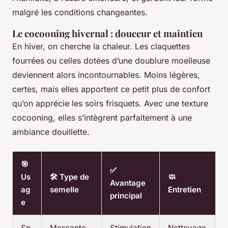
malgré les conditions changeantes.
Le cocooning hivernal : douceur et maintien
En hiver, on cherche la chaleur. Les claquettes
fourrées ou celles dotées d’une doublure moelleuse
deviennent alors incontournables. Moins légères,
certes, mais elles apportent ce petit plus de confort
qu’on apprécie les soirs frisquets. Avec une texture
cocooning, elles s’intègrent parfaitement à une
ambiance douillette.
🎯
✅
Us
🛠️ Type de
🧼
Avantage
ag
semelle
Entretien
principal
e
Sp
Massante,
Stimulation
Nettoyage