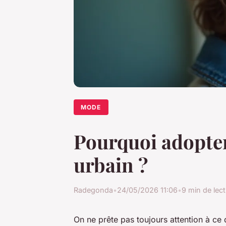
MODE
Pourquoi adopter 
urbain ?
Radegonda
•
24/05/2026 11:06
•
9 min de lec
On ne prête pas toujours attention à ce q