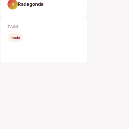
Radegonda
R
TAGS
mode